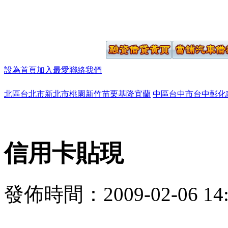
設為首頁
加入最愛
聯絡我們
北區
台北市
新北市
桃園
新竹
苗栗
基隆
宜蘭
中區
台中市
台中
彰化
信用卡貼現
發佈時間：2009-02-06 14